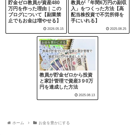
貯金ゼロ教員が資産480
教員が「年間6万円の副収
万円を作った理由｜この
入」をつくった方法【高
ブログについて【副業禁
配当株投資で不労所得を
止でもお金は増やせる】
手にいれる】
2026.05.15
2025.08.25
お金を豊かにする
教員が貯金ゼロから投資
と家計管理で資産3９0万
円を達成した方法
2025.08.13
ホーム
お金を豊かにする